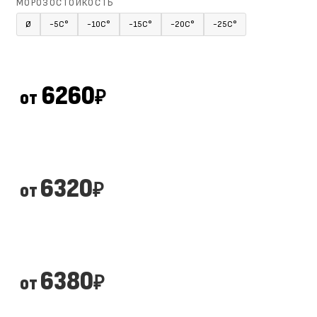
МОРОЗОСТОЙКОСТЬ
Ø
-5С°
-10С°
-15С°
-20С°
-25С°
6260
от
₽
6320
от
₽
6380
от
₽