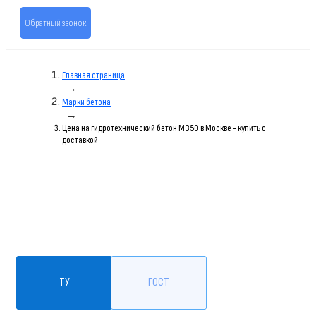
Обратный звонок
Главная страница
→
Марки бетона
→
Цена на гидротехнический бетон M350 в Москве - купить с
доставкой
ТУ
ГОСТ