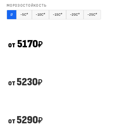
МОРОЗОСТОЙКОСТЬ
Ø
-5С°
-10С°
-15С°
-20С°
-25С°
5170
от
₽
5230
от
₽
5290
от
₽