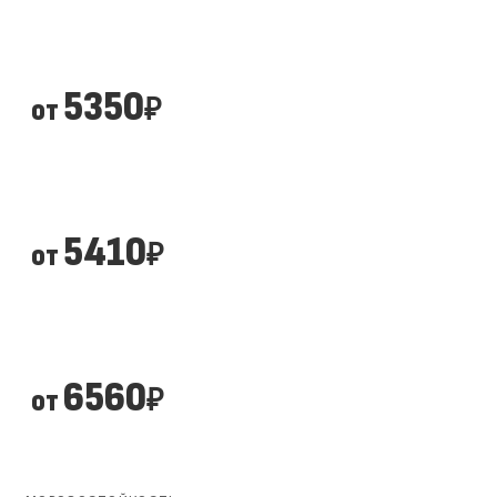
5350
от
₽
5410
от
₽
6560
от
₽