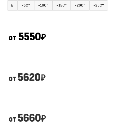
Ø
-5С°
-10С°
-15С°
-20С°
-25С°
5550
от
₽
5620
от
₽
5660
от
₽