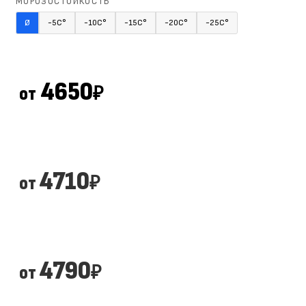
МОРОЗОСТОЙКОСТЬ
Ø
-5С°
-10С°
-15С°
-20С°
-25С°
4650
от
₽
4710
от
₽
4790
от
₽