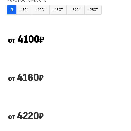
МОРОЗОСТОЙКОСТЬ
Ø
-5С°
-10С°
-15С°
-20С°
-25С°
4100
от
₽
4160
от
₽
4220
от
₽