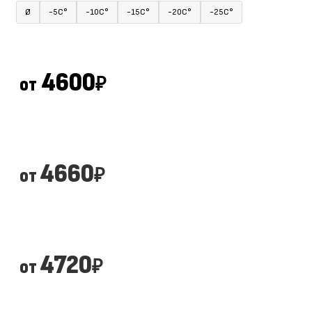
Ø
-5С°
-10С°
-15С°
-20С°
-25С°
4600
от
₽
4660
от
₽
4720
от
₽