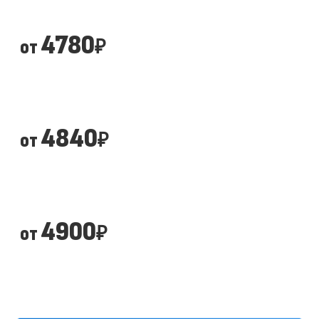
4780
от
₽
4840
от
₽
4900
от
₽