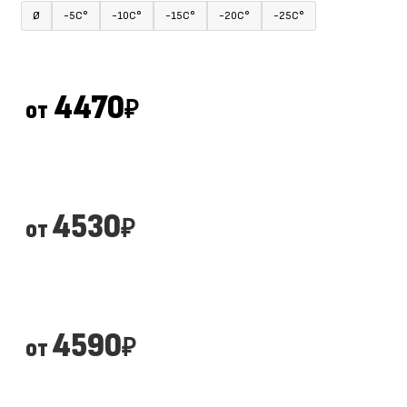
Ø
-5С°
-10С°
-15С°
-20С°
-25С°
4470
от
₽
4530
от
₽
4590
от
₽