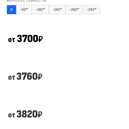
МОРОЗОСТОЙКОСТЬ
Ø
-5С°
-10С°
-15С°
-20С°
-25С°
3700
от
₽
3760
от
₽
3820
от
₽