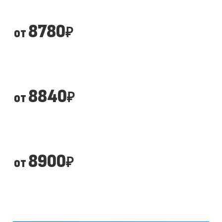
8780
от
₽
8840
от
₽
8900
от
₽