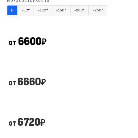
МОРОЗОСТОЙКОСТЬ
Ø
-5С°
-10С°
-15С°
-20С°
-25С°
6600
от
₽
6660
от
₽
6720
от
₽