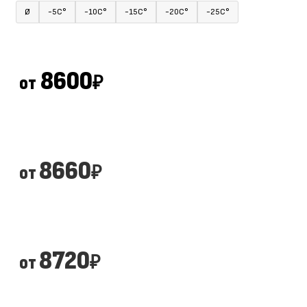
Ø
-5С°
-10С°
-15С°
-20С°
-25С°
8600
от
₽
8660
от
₽
8720
от
₽