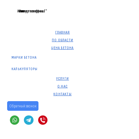
Имя
Номер телефона *
Имя
Номер телефона *
Имя
Номер телефона *
ГЛАВНАЯ
ПО ОБЛАСТИ
ЦЕНА БЕТОНА
МАРКИ БЕТОНА
КАЛЬКУЛЯТОРЫ
УСЛУГИ
О НАС
КОНТАКТЫ
Обратный звонок