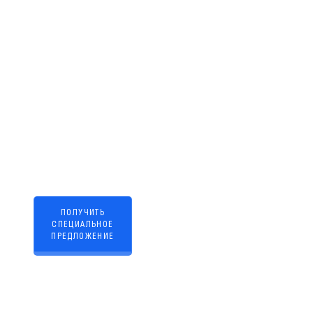
работ
ПОЛУЧИТЬ
СПЕЦИАЛЬНОЕ
ПРЕДЛОЖЕНИЕ
Нажимая кнопку, вы даете
согласие на
обработку
персональных данных