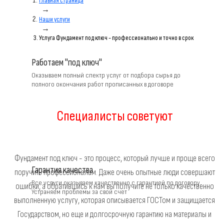
Главная страница
→
Наши услуги
→
Услуга Фундамент под ключ - профессионально и точно в срок
Работаем "под ключ"
Оказываем полный спектр услуг от подбора сырья до
полного окончания работ прописанных в договоре
Специалисты советуют
Фундамент под ключ - это процесс, который лучше и проще всего
Гарантия качества
поручить профессионалам. Даже очень опытные люди совершают
Все услуги оказываем качественно с гарантией по договору.
ошибки, а обратившись к нам вы получите не только качественно
Устраняем проблемы за свой счет
выполненную услугу, которая описывается ГОСТом и защищается
Государством, но еще и долгосрочную гарантию на материалы и