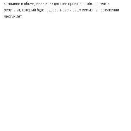
компании и обсуждении всех деталей проекта, чтобы получить
результат, который будет радовать вас и вашу семью на протяжении
многих лет.
Консультация
по услуге
Фундамент
под ключ
Заполните
форму и мы
профессионально
проконсультируем