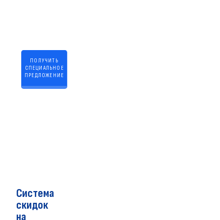
ПОЛУЧИТЬ
СПЕЦИАЛЬНОЕ
ПРЕДЛОЖЕНИЕ
Нажимая кнопку,
вы даете
согласие на
обработку
персональных
данных
Система
скидок
на