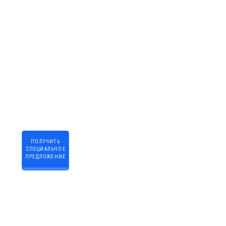
0-777-
100
ПОЛУЧИТЬ
СПЕЦИАЛЬНОЕ
ПРЕДЛОЖЕНИЕ
Нажимая кнопку,
вы даете
согласие на
обработку
персональных
данных