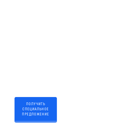
необходимый
перечень
работ
ПОЛУЧИТЬ
СПЕЦИАЛЬНОЕ
ПРЕДЛОЖЕНИЕ
Нажимая кнопку, вы даете
согласие на
обработку