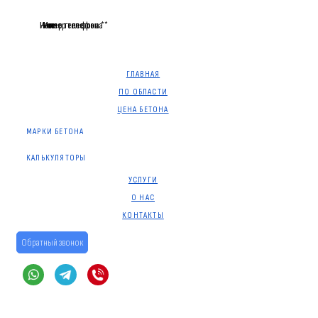
Имя
Номер телефона *
Имя
Номер телефона *
Имя
Номер телефона *
ГЛАВНАЯ
ПО ОБЛАСТИ
ЦЕНА БЕТОНА
МАРКИ БЕТОНА
КАЛЬКУЛЯТОРЫ
УСЛУГИ
О НАС
КОНТАКТЫ
Обратный звонок