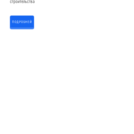
строительства
ПОДРОБНЕЙ
Доставка бетона в Москве и Подмосковье
2024-2026 © ООО "Бетон.ру" Все права защищены
ГЛАВНАЯ