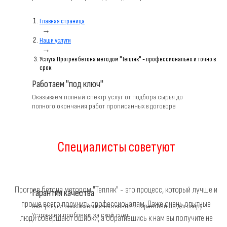
Главная страница
→
Наши услуги
→
Услуга Прогрев бетона методом "Тепляк" - профессионально и точно в
срок
Работаем "под ключ"
Оказываем полный спектр услуг от подбора сырья до
полного окончания работ прописанных в договоре
Специалисты советуют
Прогрев бетона методом "Тепляк" - это процесс, который лучше и
Гарантия качества
проще всего поручить профессионалам. Даже очень опытные
Все услуги оказываем качественно с гарантией по договору.
Устраняем проблемы за свой счет
люди совершают ошибки, а обратившись к нам вы получите не