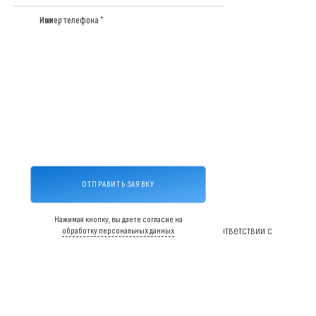
Имя
Номер телефона *
Персональная цена через
несколько минут
ОТПРАВИТЬ ЗАЯВКУ
Ваш бетон по ГОСТу
Нажимая кнопку, вы даете согласие на
Производим бетон строго по ГОСТу и в полном соответствии с
обработку персональных данных
нормативными документами