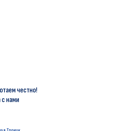
отаем честно!
 с нами
а в Троицк